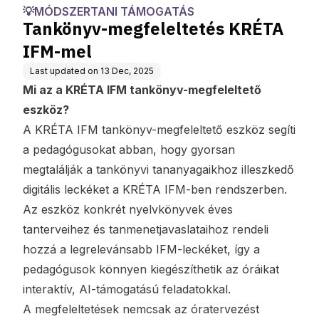
ás KRÉTÁ-val
S
💡MÓDSZERTANI TÁMOGATÁS
Tankönyv-megfeleltetés KRÉTA
IFM-mel
Last updated on
13 Dec, 2025
Mi az a KRÉTA IFM tankönyv-megfeleltető
eszköz?
A KRÉTA IFM tankönyv-megfeleltető eszköz segíti
a pedagógusokat abban, hogy gyorsan
megtalálják a tankönyvi tananyagaikhoz illeszkedő
digitális leckéket a KRÉTA IFM-ben rendszerben.
Az eszköz konkrét nyelvkönyvek éves
tanterveihez és tanmenetjavaslataihoz rendeli
hozzá a legrelevánsabb IFM-leckéket, így a
pedagógusok könnyen kiegészíthetik az óráikat
interaktív, AI-támogatású feladatokkal.
A megfeleltetések nemcsak az óratervezést