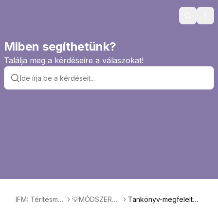
Search
Ope
Miben segíthetünk?
Találja meg a kérdéseire a válaszokat!
IFM: Térítésme
💡MÓDSZERTA
Tankönyv-megfeleltet
ntes nyelvtanul
NI TÁMOGATÁ
és KRÉTA IFM-mel