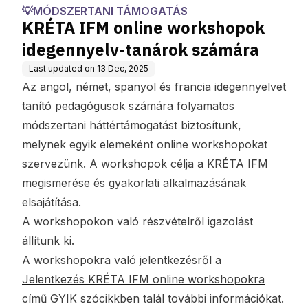
ás KRÉTÁ-val
S
anárok számára
💡MÓDSZERTANI TÁMOGATÁS
KRÉTA IFM online workshopok
idegennyelv-tanárok számára
Last updated on
13 Dec, 2025
Az angol, német, spanyol és francia idegennyelvet
tanító pedagógusok számára folyamatos
módszertani háttértámogatást biztosítunk,
melynek egyik elemeként online workshopokat
szervezünk. A workshopok célja a KRÉTA IFM
megismerése és gyakorlati alkalmazásának
elsajátítása.
A workshopokon való részvételről igazolást
állítunk ki.
A workshopokra való jelentkezésről a
Jelentkezés KRÉTA IFM online workshopokra
című GYIK szócikkben talál további információkat.