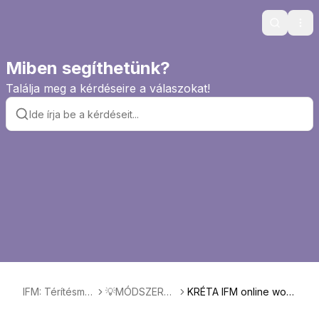
Search
Ope
Miben segíthetünk?
Találja meg a kérdéseire a válaszokat!
IFM: Térítésme
💡MÓDSZERTA
KRÉTA IFM online work
ntes nyelvtanul
NI TÁMOGATÁ
shopok idegennyelv-t