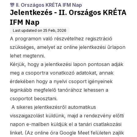
ás KRÉTÁ-val
p
🎊 II. Országos KRÉTA IFM Nap
Jelentkezés - II. Országos KRÉTA
IFM Nap
Last updated on
25 Feb, 2026
A programon való részvételhez regisztráció
szükséges, amelyet az online jelentkezési űrlapon
lehet megtenni.
Kérjük, hogy a jelentkezési lapon pontosan adják
meg a csoportra vonatkozó adatokat, annak
érdekében hogy a nyelvi csoport igényeinek
leginkább megfelelő tanórához lehessen a
csoportot beosztani.
A sikeres jelentkezésről automatikus
visszaigazolást küldünk, majd a rendezvény előtti
napon e-mailben küldjük el a tanári csatlakozási
linket. (Az online óra Google Meet felületen zajlik