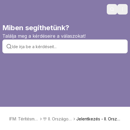
Search
Ope
Miben segíthetünk?
Találja meg a kérdéseire a válaszokat!
IFM: Térítésme
🎊 II. Országos
Jelentkezés - II. Orszá
ntes nyelvtanul
KRÉTA IFM Na
gos KRÉTA IFM Nap