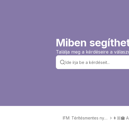
Miben segíthe
Találja meg a kérdéseire a válasz
IFM: Térítésmentes nyel
👩🏼‍🏫
vtanulás KRÉTÁ-val
RRŐL N