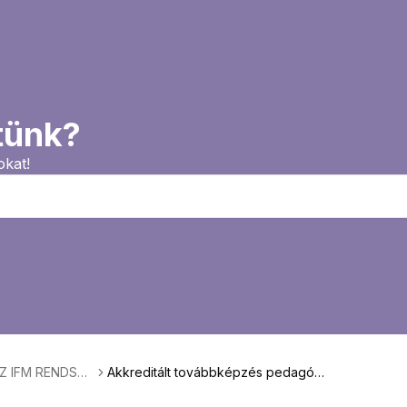
tünk?
okat!
 AZ IFM RENDSZE
Akkreditált továbbképzés pedagóg
YELVTANÁROKN
usoknak