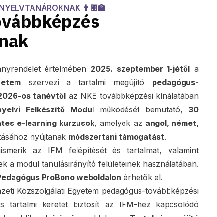
🏫
L NYELVTANÁROKNAK 👨🏽‍🏫
továbbképzés
nak
nyrendelet értelmében
2025. szeptember 1-jétől
a
yetem
szervezi a tartalmi megújító
pedagógus-
2026-os tanévtől
az NKE továbbképzési kínálatában
yelvi Felkészítő Modul
működését bemutató,
30
ntes
e-learning kurzusok
, amelyek az
angol, német,
ításához nyújtanak
módszertani támogatást
.
smerik az IFM felépítését és tartalmát, valamint
ek a modul tanulásirányító felületeinek használatában.
Pedagógus ProBono weboldalon
érhetők el.
eti Közszolgálati Egyetem pedagógus-továbbképzési
s tartalmi keretet biztosít az IFM-hez kapcsolódó