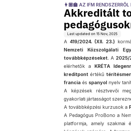
AK 👨🏽‍
👩🏼‍🏫 AZ IFM RENDSZERRŐ
Akkreditált 
pedagógusok
Last updated on
15 Nov, 2025
A
419/2024. (XII. 23.)
kormá
Nemzeti Közszolgálati Eg
továbbképzéseket
. A
2025/
elérhetők a
KRÉTA Idegenn
kreditpont
értékű
térítésme
francia
és
spanyol
nyelv tan
A képzések résztvevői megi
gyakorlati jártasságot szerezn
A továbbképzési kurzusok a
A Pedagógus ProBono a Nemz
platformja, amely szakmai é